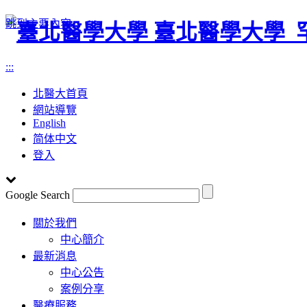
跳到主要內容
臺北醫學大學
:::
北醫大首頁
網站導覽
English
简体中文
登入
Google Search
Toggle
關於我們
navigation
中心簡介
最新消息
中心公告
案例分享
醫療服務