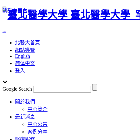
跳到主要內容
臺北醫學大學
:::
北醫大首頁
網站導覽
English
简体中文
登入
Google Search
Toggle
關於我們
navigation
中心簡介
最新消息
中心公告
案例分享
醫療服務