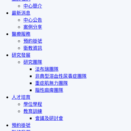
navigation
中心簡介
最新消息
中心公告
案例分享
醫療服務
預約掛號
衛教資訊
研究發展
研究團隊
法布瑞團隊
非典型溶血性尿毒症團隊
重症肌無力團隊
腦性麻痺團隊
人才培育
學位學程
教育訓練
會議及研討會
預約掛號