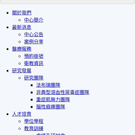
Toggle
關於我們
navigation
中心簡介
最新消息
中心公告
案例分享
醫療服務
預約掛號
衛教資訊
研究發展
研究團隊
法布瑞團隊
非典型溶血性尿毒症團隊
重症肌無力團隊
腦性麻痺團隊
人才培育
學位學程
教育訓練